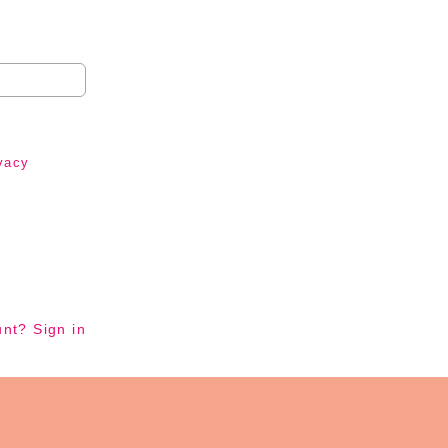
る
vacy
? Sign in