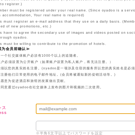
to register.)
ber must be registered under your real name. (Since oyadoo is a servi
s accommodation, Your real name is required)
 must register an e-mail address that they use on a daily basis. (Membe
fied of new promotions, etc.)
 have to agree the secondary use of images and videos posted on soci
hrough oyadoo.
 must be willing to contribute to the promotion of hotels.
成为会员前确认≫
一个社交媒体账户必須有1000个以上的追随者。
S账户必须设置为公开账户（如果账户设置为私人账户，将无法注册。）
须以您的真实姓名注册。(oyadoo是一项涉及住宿的服务所以您的真实姓名是必须
须注册他们日常使用的电子邮件地址。(会员将被通知新的促销活动等。)
须愿意为促进酒店和旅馆的发展做出贡献。
同意通过oyadoo在社交媒体上发布的图片和视频的二次使用。
レス
ess
※半角6文字以上でパスワードを設定