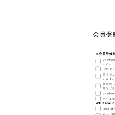
会員登録/
≪会員登録
oyad
こと。
SNS
実名でご
います
普段使
せなど
oyad
ホテル
≪Please c
One of 
Your SN