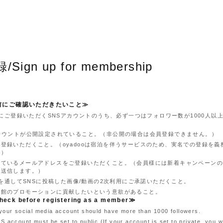
Sign up for membership
前にご確認いただきたいこと≫
ooにご登録いただくSNSアカウントのうち、必ず一つはフォロワー数が1000人以
アカウントが公開設定されていること。（非公開の場合は会員登録できません。）
登録いただくこと。（oyadooは宿泊を伴うサービスのため、実名での登録を義
。）
っているメールアドレスをご登録いただくこと。（会員様には新着キャンペーン
を送信します。）
ooを通してSNSに投稿した画像/動画の2次利用にご承諾いただくこと。
旅館のプロモーションに貢献したいという意欲があること。
heck before registering as a member≫
your social media account should have more than 1000 followers.
S account must be set to public (If your account is set to private, you wi