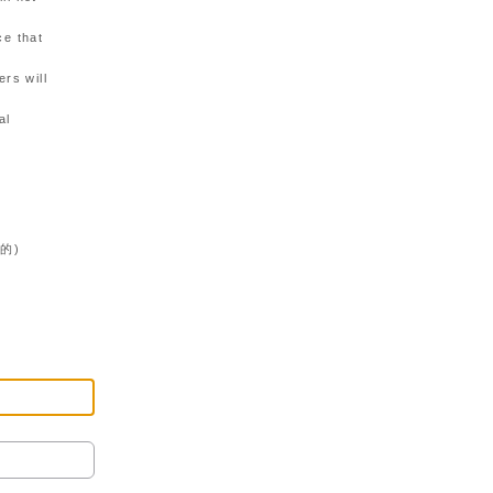
ce that
rs will
al
的)