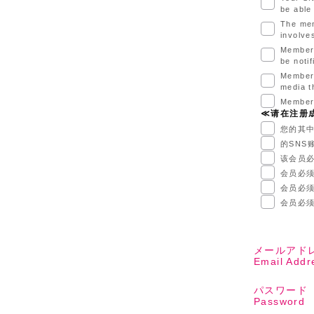
be able 
The mem
involve
Members
be noti
Members
media t
Members
≪请在注册
您的其中
的SN
该会员必
会员必
会员必
会员必须
メールアド
Email Addr
パスワード
Password